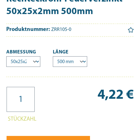
50x25x2mm 500mm
Produktnummer:
ZRR105-0
AUSWÄHLEN
AUSWÄHLEN
ABMESSUNG
LÄNGE
Re
4,22 €
STÜCKZAHL