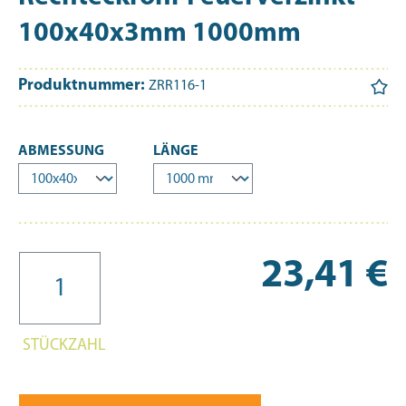
100x40x3mm 1000mm
Produktnummer:
ZRR116-1
AUSWÄHLEN
AUSWÄHLEN
ABMESSUNG
LÄNGE
Re
23,41 €
STÜCKZAHL