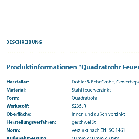
BESCHREIBUNG
Produktinformationen "Quadratrohr Fe
Hersteller:
Döhler & Behr GmbH, Gewerbepark
Material:
Stahl feuerverzinkt
Form:
Quadratrohr
Werkstoff:
S235JR
Oberfläche:
innen und außen verzinkt
Herstellungsverfahren:
geschweißt
Norm:
verzinkt nach EN ISO 1461
Außenabmessung:
60 mm x 60 mm x 2 mm