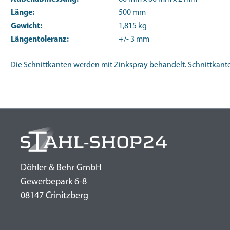
Länge:
500 mm
Gewicht:
1,815 kg
Längentoleranz:
+/- 3 mm
Die Schnittkanten werden mit Zinkspray behandelt. Schnittkanten
Döhler & Behr GmbH
Gewerbepark 6-8
08147 Crinitzberg