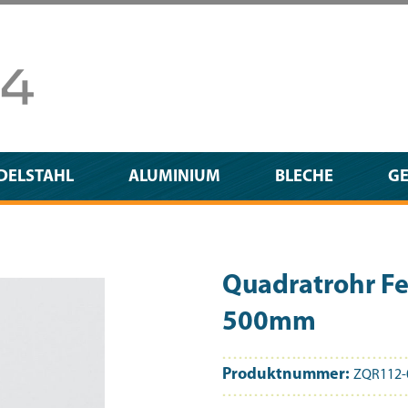
DELSTAHL
ALUMINIUM
BLECHE
G
Quadratrohr F
500mm
Produktnummer:
ZQR112-