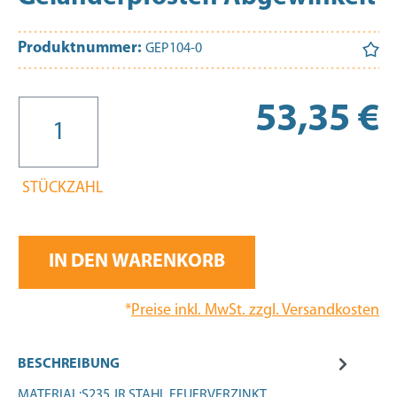
Produktnummer:
GEP104-0
Re
53,35 €
STÜCKZAHL
IN DEN WARENKORB
*
Preise inkl. MwSt. zzgl. Versandkosten
BESCHREIBUNG
MATERIAL:S235 JR STAHL FEUERVERZINKT