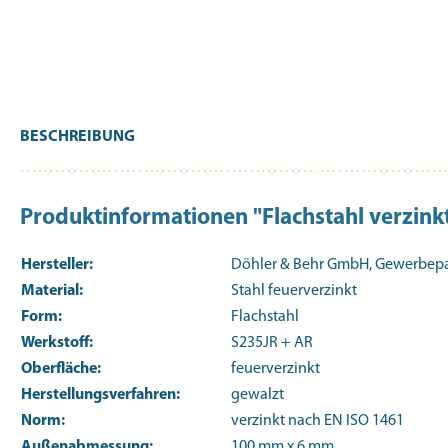
BESCHREIBUNG
Produktinformationen "Flachstahl verz
Hersteller:
Döhler & Behr GmbH, Gewerbepark
Material:
Stahl feuerverzinkt
Form:
Flachstahl
Werkstoff:
S235JR + AR
Oberfläche:
feuerverzinkt
Herstellungsverfahren:
gewalzt
Norm:
verzinkt nach EN ISO 1461
Außenabmessung:
100 mm x 6 mm