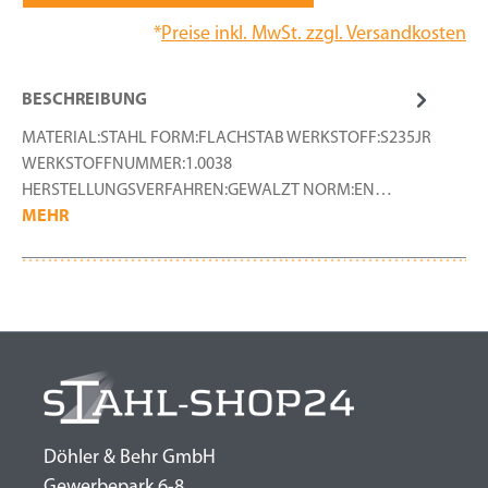
*
Preise inkl. MwSt. zzgl. Versandkosten
BESCHREIBUNG
MATERIAL:STAHL FORM:FLACHSTAB WERKSTOFF:S235JR
WERKSTOFFNUMMER:1.0038
HERSTELLUNGSVERFAHREN:GEWALZT NORM:EN…
MEHR
Döhler & Behr GmbH
Gewerbepark 6-8