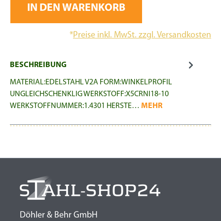
IN DEN WARENKORB
*
Preise inkl. MwSt. zzgl. Versandkosten
BESCHREIBUNG
MATERIAL:EDELSTAHL V2A FORM:WINKELPROFIL
UNGLEICHSCHENKLIG WERKSTOFF:X5CRNI18-10
WERKSTOFFNUMMER:1.4301 HERSTE…
MEHR
Döhler & Behr GmbH