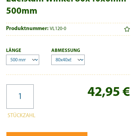
500mm
Produktnummer:
VL120-0
AUSWÄHLEN
AUSWÄHLEN
LÄNGE
ABMESSUNG
Re
42,95 €
STÜCKZAHL