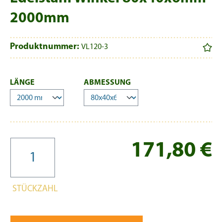
2000mm
Produktnummer:
VL120-3
AUSWÄHLEN
AUSWÄHLEN
LÄNGE
ABMESSUNG
Re
171,80 €
STÜCKZAHL