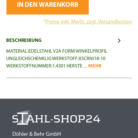
IN DEN WARENKORB
*
Preise inkl. MwSt. zzgl. Versandkosten
BESCHREIBUNG
MATERIAL:EDELSTAHL V2A FORM:WINKELPROFIL
UNGLEICHSCHENKLIG WERKSTOFF:X5CRNI18-10
WERKSTOFFNUMMER:1.4301 HERSTE…
MEHR
Döhler & Behr GmbH