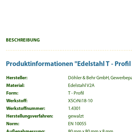
BESCHREIBUNG
Produktinformationen "Edelstahl T - Pr
Hersteller:
Döhler & Behr GmbH, Gewerbepark
Material:
Edelstahl V2A
Form:
T - Profil
Werkstoff:
X5CrNi18-10
Werkstoffnummer:
1.4301
Herstellungsverfahren:
gewalzt
Norm:
EN 10055
Außenabmessung:
80 mm x 80 mm x 8 mm