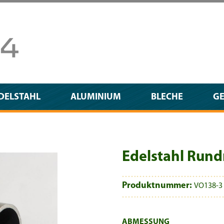
DELSTAHL
ALUMINIUM
BLECHE
G
Edelstahl Run
Produktnummer:
VO138-3
AUSWÄHLEN
ABMESSUNG