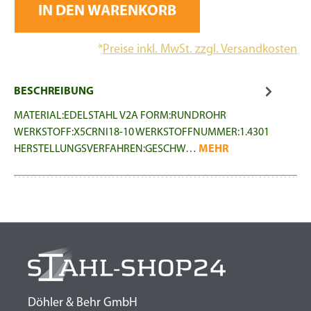
IN DEN WARENKORB
*
Preise inkl. MwSt. zzgl. Versandkosten
BESCHREIBUNG
MATERIAL:EDELSTAHL V2A FORM:RUNDROHR
WERKSTOFF:X5CRNI18-10 WERKSTOFFNUMMER:1.4301
HERSTELLUNGSVERFAHREN:GESCHW…
MEHR
Döhler & Behr GmbH