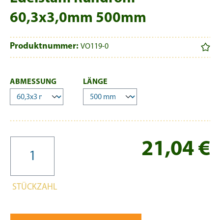
60,3x3,0mm 500mm
Produktnummer:
VO119-0
AUSWÄHLEN
AUSWÄHLEN
ABMESSUNG
LÄNGE
Re
21,04 €
STÜCKZAHL