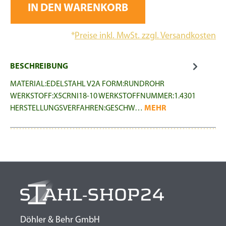
IN DEN WARENKORB
*
Preise inkl. MwSt. zzgl. Versandkosten
BESCHREIBUNG
MATERIAL:EDELSTAHL V2A FORM:RUNDROHR
WERKSTOFF:X5CRNI18-10 WERKSTOFFNUMMER:1.4301
HERSTELLUNGSVERFAHREN:GESCHW…
MEHR
Döhler & Behr GmbH