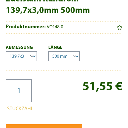
139,7x3,0mm 500mm
Produktnummer:
VO148-0
AUSWÄHLEN
AUSWÄHLEN
ABMESSUNG
LÄNGE
Re
51,55 €
STÜCKZAHL