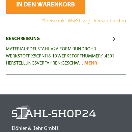
IN DEN WARENKORB
*
Preise inkl. MwSt. zzgl. Versandkosten
BESCHREIBUNG
MATERIAL:EDELSTAHL V2A FORM:RUNDROHR
WERKSTOFF:X5CRNI18-10 WERKSTOFFNUMMER:1.4301
HERSTELLUNGSVERFAHREN:GESCHW…
MEHR
Döhler & Behr GmbH