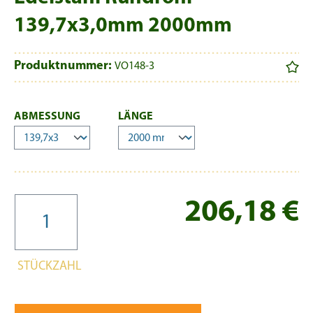
139,7x3,0mm 2000mm
Produktnummer:
VO148-3
AUSWÄHLEN
AUSWÄHLEN
ABMESSUNG
LÄNGE
Re
206,18 €
STÜCKZAHL