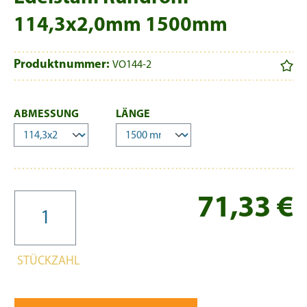
114,3x2,0mm 1500mm
Produktnummer:
VO144-2
AUSWÄHLEN
AUSWÄHLEN
ABMESSUNG
LÄNGE
Re
71,33 €
STÜCKZAHL