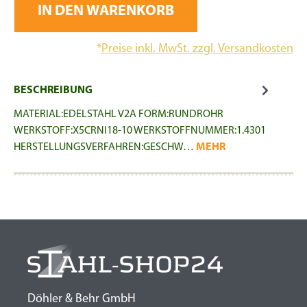
IN DEN WARENKORB
*
Preise inkl. MwSt. zzgl. Versandkosten
BESCHREIBUNG
MATERIAL:EDELSTAHL V2A FORM:RUNDROHR
WERKSTOFF:X5CRNI18-10 WERKSTOFFNUMMER:1.4301
HERSTELLUNGSVERFAHREN:GESCHW…
MEHR
Döhler & Behr GmbH