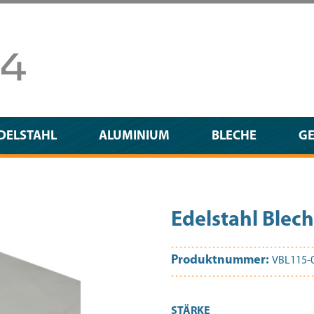
DELSTAHL
ALUMINIUM
BLECHE
G
Edelstahl Ble
Produktnummer:
VBL115-
AUSWÄHLEN
STÄRKE