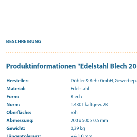
BESCHREIBUNG
Produktinformationen "Edelstahl Blech 
Hersteller:
Döhler & Behr GmbH, Gewerbepark
Material:
Edelstahl
Form:
Blech
Norm:
1.4301 kaltgew. 2B
Oberfläche:
roh
Abmessung:
200 x 500 x 0,5 mm
Gewicht:
0,39 kg
Längentoleranz:
+/- 1,0 mm