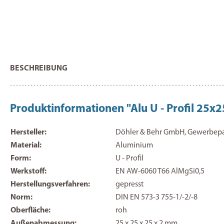
BESCHREIBUNG
Produktinformationen "Alu U - Profil 
Hersteller:
Döhler & Behr GmbH, Gewerbepark
Material:
Aluminium
Form:
U - Profil
Werkstoff:
EN AW-6060 T66 AlMgSi0,5
Herstellungsverfahren:
gepresst
Norm:
DIN EN 573-3 755-1/-2/-8
Oberfläche:
roh
Außenabmessung:
25 x 25 x 25 x 2 mm