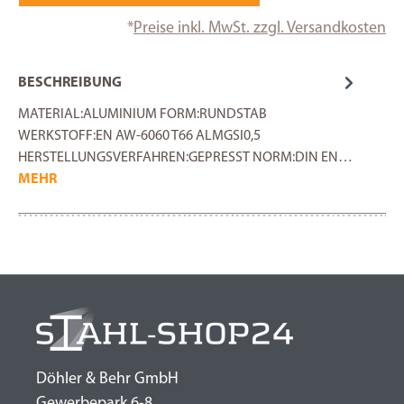
*
Preise inkl. MwSt. zzgl. Versandkosten
BESCHREIBUNG
MATERIAL:ALUMINIUM FORM:RUNDSTAB
WERKSTOFF:EN AW-6060 T66 ALMGSI0,5
HERSTELLUNGSVERFAHREN:GEPRESST NORM:DIN EN…
MEHR
Döhler & Behr GmbH
Gewerbepark 6-8