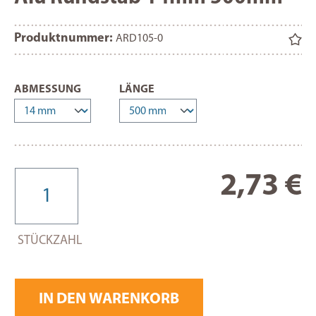
Produktnummer:
ARD105-0
AUSWÄHLEN
AUSWÄHLEN
ABMESSUNG
LÄNGE
Re
2,73 €
STÜCKZAHL
IN DEN WARENKORB