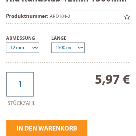
Produktnummer:
ARD104-2
AUSWÄHLEN
AUSWÄHLEN
ABMESSUNG
LÄNGE
Re
5,97 €
STÜCKZAHL
IN DEN WARENKORB