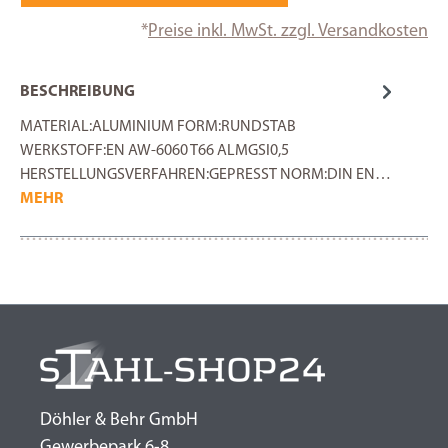
*
Preise inkl. MwSt. zzgl. Versandkosten
BESCHREIBUNG
MATERIAL:ALUMINIUM FORM:RUNDSTAB
WERKSTOFF:EN AW-6060 T66 ALMGSI0,5
HERSTELLUNGSVERFAHREN:GEPRESST NORM:DIN EN…
MEHR
Döhler & Behr GmbH
Gewerbepark 6-8