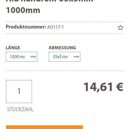
1000mm
Produktnummer:
AO117-1
AUSWÄHLEN
AUSWÄHLEN
LÄNGE
ABMESSUNG
Re
14,61 €
STÜCKZAHL