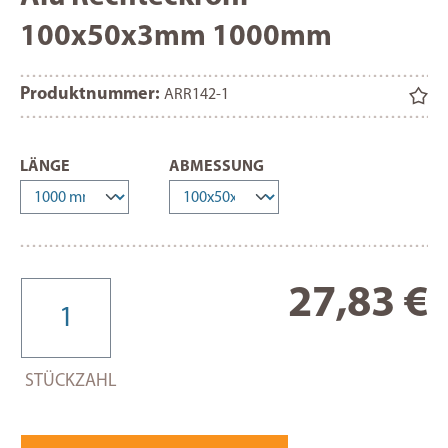
100x50x3mm 1000mm
Produktnummer:
ARR142-1
AUSWÄHLEN
AUSWÄHLEN
LÄNGE
ABMESSUNG
Re
27,83 €
STÜCKZAHL