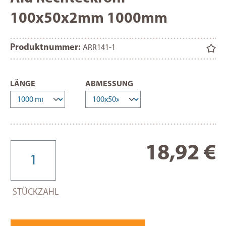
100x50x2mm 1000mm
Produktnummer:
ARR141-1
AUSWÄHLEN
AUSWÄHLEN
LÄNGE
ABMESSUNG
Re
18,92 €
STÜCKZAHL