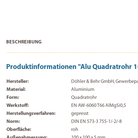
BESCHREIBUNG
Produktinformationen "Alu Quadratroh
Hersteller:
Döhler & Behr GmbH, Gewerbepark
Material:
Aluminium
Form:
Quadratrohr
Werkstoff:
EN AW-6060 T66 AlMgSi0,5
Herstellungsverfahren:
gepresst
Norm:
DIN EN 573-3 755-1/-2/-8
Oberfläche:
roh
Außenabmessung:
100 x 100 x 5 mm