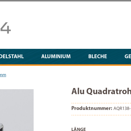
DELSTAHL
ALUMINIUM
BLECHE
G
 mm
Alu Quadratr
Produktnummer:
AQR138-
AUSWÄHLEN
LÄNGE